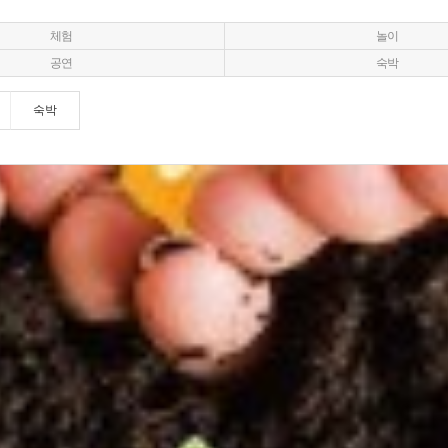
체험
놀이
공연
숙박
숙박