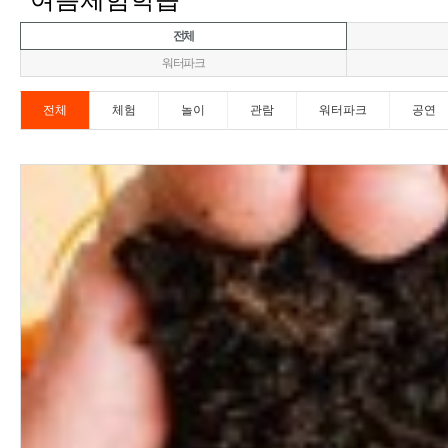
전체
워터파크
전체
체험
놀이
관람
워터파크
공연