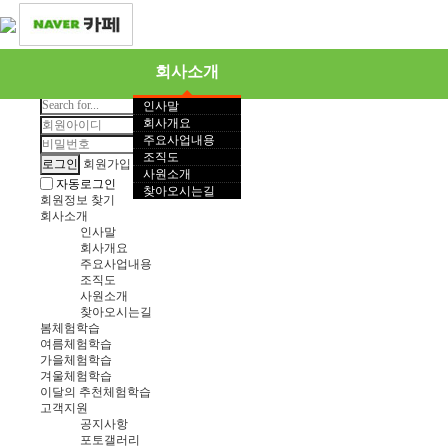
회사소개
검색
인사말
회사개요
주요사업내용
조직도
회원가입
로그인
사원소개
자동로그인
봄체험학습
여름체
찾아오시는길
회원정보 찾기
회사소개
인사말
회사개요
주요사업내용
조직도
사원소개
찾아오시는길
봄체험학습
여름체험학습
가을체험학습
겨울체험학습
이달의 추천체험학습
고객지원
공지사항
포토갤러리